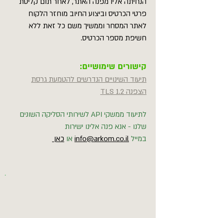
הנחיתה אליו מפנה האתר, לאחר תום קליטת
פרטי הכרטיס וביצוע החיוב מוחזר הלקוח
לאתר המסחר וממשיך משם כל זאת ללא
חשיפת מספר הכרטיס.
קישורים שימושיים:
תיעוד השינויים הנדרשים להטמעת גרסת
הצפנה TLS 1.2
לתיעוד ממשקי API לשירותי הסליקה השונים
שלנו - אנא פנה אלינו ישירות
במייל
info@arkom.co.il
או
כאן